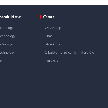
 produktów
O nas
echnology
Dystrybucja
echnology
O nas
chnology
Gdzie kupić
echnology
Kalkulator (przelicznik) materiałów
e
Instrukcje