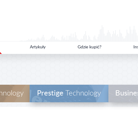
Artykuły
Gdzie kupić?
In
hnology
Prestige
Technology
Busine