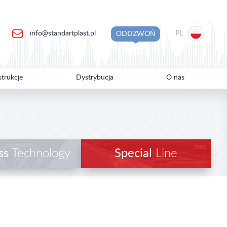
info@standartplast.pl
PL
ODDZWOŃ
strukcje
Dystrybucja
O nas
ss
Technology
Special
Line