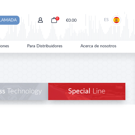
0
ES
LLAMADA
€0.00
iones
Para Distribuidores
Acerca de nosotros
ss
Technology
Special
Line